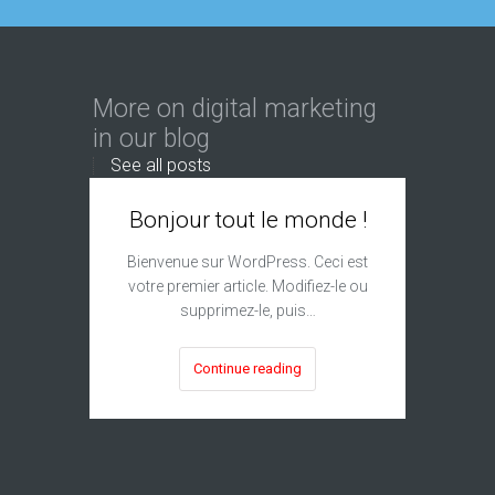
More on digital marketing
in our blog
See all posts
Bonjour tout le monde !
Bienvenue sur WordPress. Ceci est
votre premier article. Modifiez-le ou
supprimez-le, puis…
Continue reading
I
Subm
The si