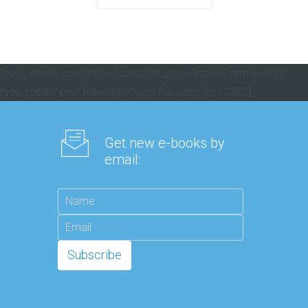
[easy-share counters=1 counter_pos="inside" native="no"
hide_total="yes" fullwidth="yes" fullwidth_fix="100"]
Get new e-books by
email: