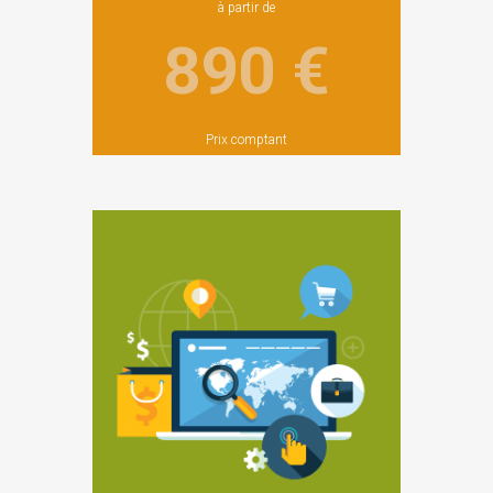
à partir de
890 €
Prix comptant