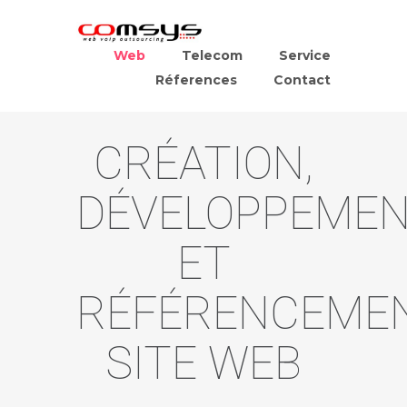
Web
Telecom
Service
Réferences
Contact
CRÉATION,
DÉVELOPPEME
ET
RÉFÉRENCEME
SITE WEB