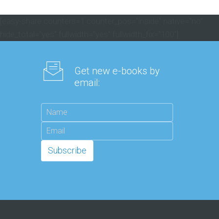
[easy-share counters=1 counter_pos="inside" native="no"
hide_total="yes" fullwidth="yes" fullwidth_fix="100"]
Get new e-books by
email: