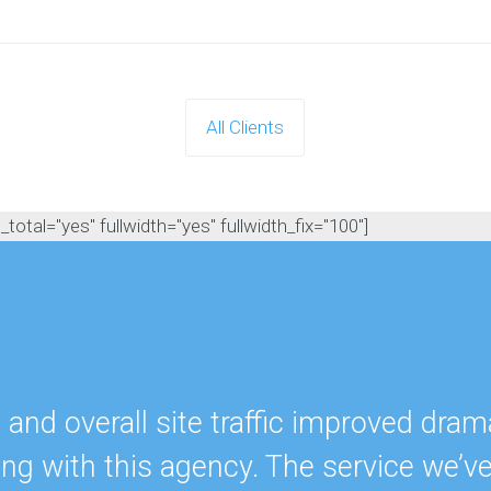
All Clients
otal="yes" fullwidth="yes" fullwidth_fix="100"]
nd overall site traffic improved drama
ing with this agency. The service we’v