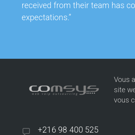
received from their team has c
expectations.”
Vous a
site w
vous c
+216 98 400 525