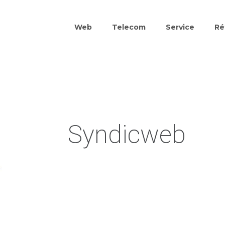
Web
Telecom
Service
Ré
Syndicweb