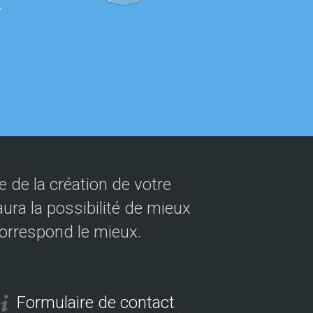
r
wit
kee
red
 de la création de votre
ura la possibilité de mieux
correspond le mieux.
Formulaire de contact