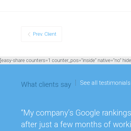
Prev. Client
[easy-share counters=1 counter_pos="inside" native="no" hide_t
See all testimonials
What clients say
“My company’s Google rankings a
after just a few months of work