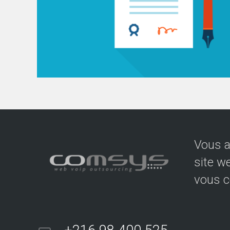
Vous a
site w
vous c