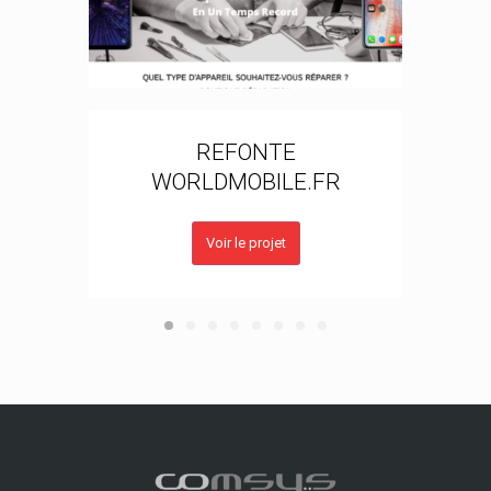
Refo
REFONTE
WORLDMOBILE.FR
Voir le projet