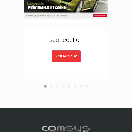
Refo
sconcept.ch
Voir le projet