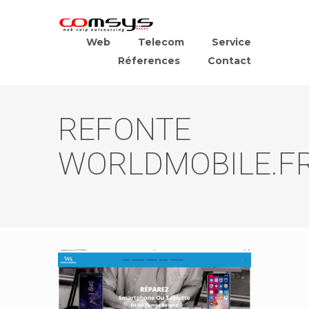
Web
Telecom
Service
Réferences
Contact
REFONTE
WORLDMOBILE.F