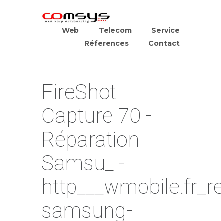
Web
Telecom
Service
Réferences
Contact
FireShot
Capture 70 -
Réparation
Samsu_ -
http___wmobile.fr_r
samsung-