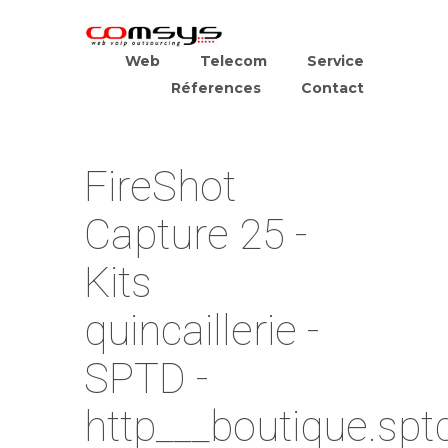
Web
Telecom
Service
Réferences
Contact
FireShot
Capture 25 -
Kits
quincaillerie -
SPTD -
http___boutique.sptd