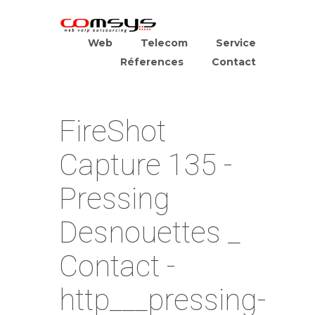
Web
Telecom
Service
Réferences
Contact
FireShot
Capture 135 -
Pressing
Desnouettes _
Contact -
http___pressing-