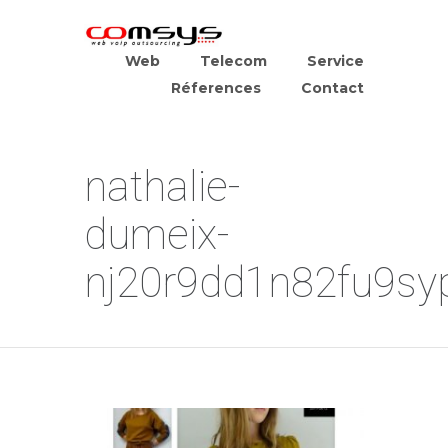
Web
Telecom
Service
Réferences
Contact
nathalie-
dumeix-
nj20r9dd1n82fu9sy