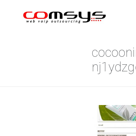
cocooni
nj1ydz