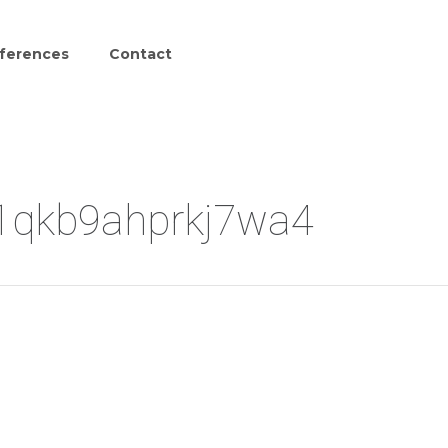
ferences
Contact
1qkb9ahprkj7wa4