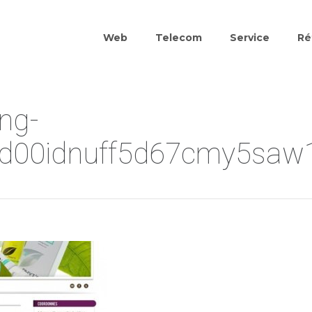
Web
Telecom
Service
Ré
ng-
gd00idnuff5d67cmy5saw