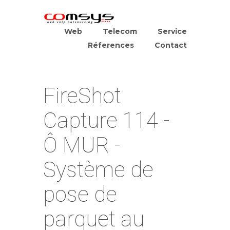
Web
Telecom
Service
Réferences
Contact
FireShot
Capture 114 -
Ô MUR -
Système de
pose de
parquet au