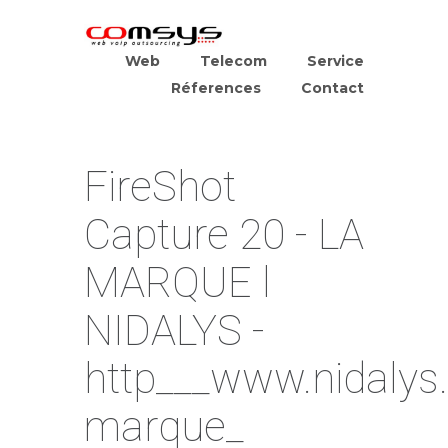
Web
Telecom
Service
Réferences
Contact
FireShot
Capture 20 - LA
MARQUE l
NIDALYS -
http___www.nidalys
marque_