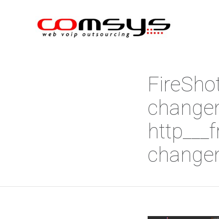
FireSho
change
http___
change