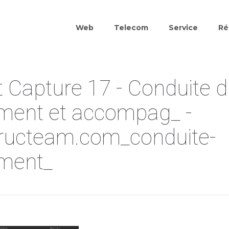
Web
Telecom
Service
Ré
t Capture 17 - Conduite 
ment et accompag_ -
fructeam.com_conduite-
ment_