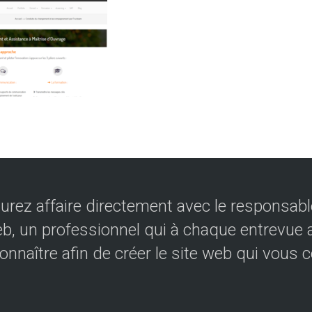
urez affaire directement avec le responsable
eb, un professionnel qui à chaque entrevue a
onnaître afin de créer le site web qui vous 