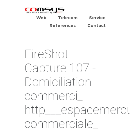
Web
Telecom
Service
Réferences
Contact
FireShot
Capture 107 -
Domiciliation
commerci_ -
http___espacemercu
commerciale_