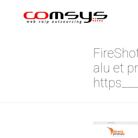
FireShot
alu et p
https__