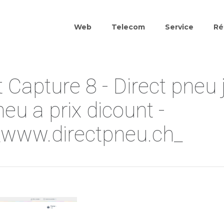
Web
Telecom
Service
Ré
 Capture 8 - Direct pneu 
neu a prix dicount -
_www.directpneu.ch_