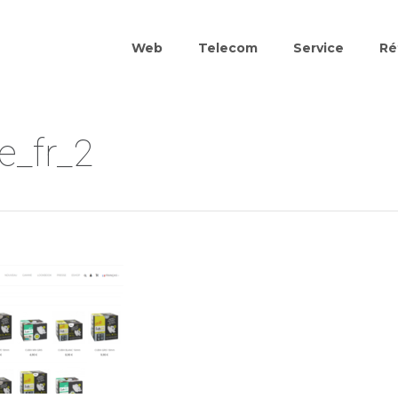
Web
Telecom
Service
Ré
fe_fr_2