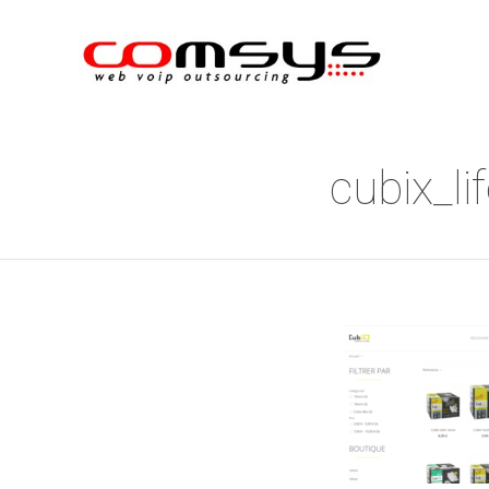
cubix_li