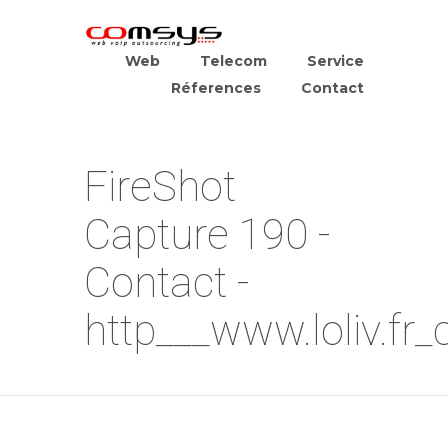
Web
Telecom
Service
Réferences
Contact
FireShot
Capture 190 -
Contact -
http___www.loliv.fr_