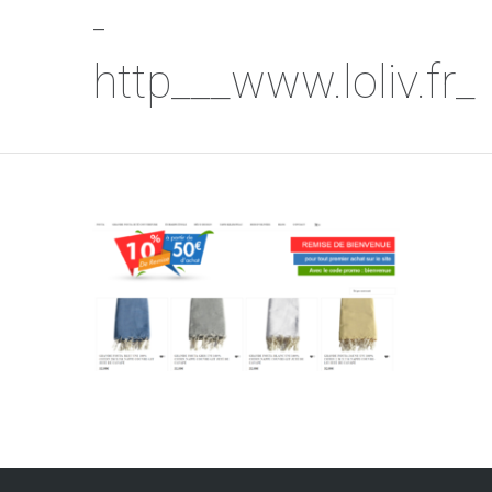
-
http___www.loliv.fr_