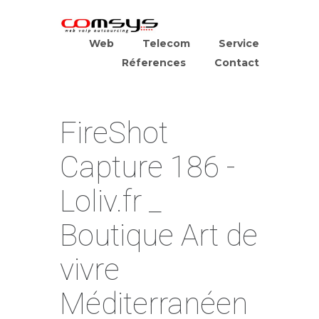
Web
Telecom
Service
Réferences
Contact
FireShot
Capture 186 -
Loliv.fr _
Boutique Art de
vivre
Méditerranéen