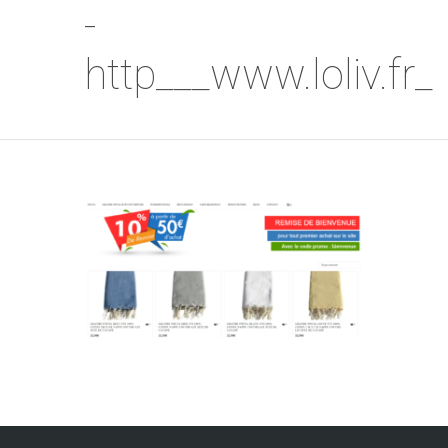
-
http___www.loliv.fr_