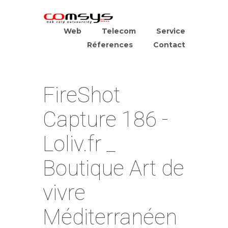
Web
Telecom
Service
Réferences
Contact
FireShot
Capture 186 -
Loliv.fr _
Boutique Art de
vivre
Méditerranéen