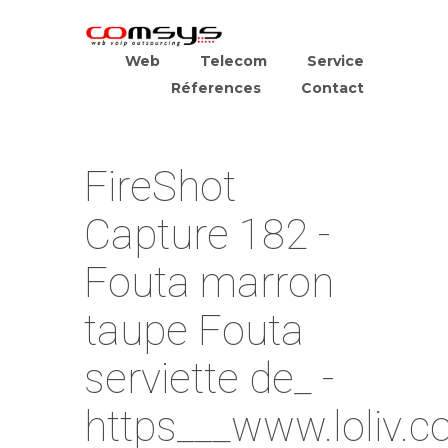
Web
Telecom
Service
Réferences
Contact
FireShot
Capture 182 -
Fouta marron
taupe Fouta
serviette de_ -
https___www.loliv.c