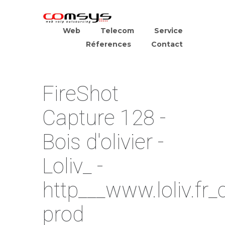
Web
Telecom
Service
Réferences
Contact
FireShot
Capture 128 -
Bois d'olivier -
Loliv_ -
http___www.loliv.fr_
prod