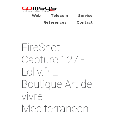
Web
Telecom
Service
Réferences
Contact
FireShot
Capture 127 -
Loliv.fr _
Boutique Art de
vivre
Méditerranéen