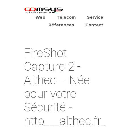
Web
Telecom
Service
Réferences
Contact
FireShot
Capture 2 -
Althec – Née
pour votre
Sécurité -
http___althec.fr_