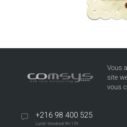
Vous a
site w
vous c
+216 98 400 525
Lundi–Vendredi 9H-17H