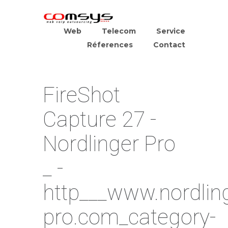
Web
Telecom
Service
Réferences
Contact
FireShot
Capture 27 -
Nordlinger Pro
_ -
http___www.nordlin
pro.com_category-